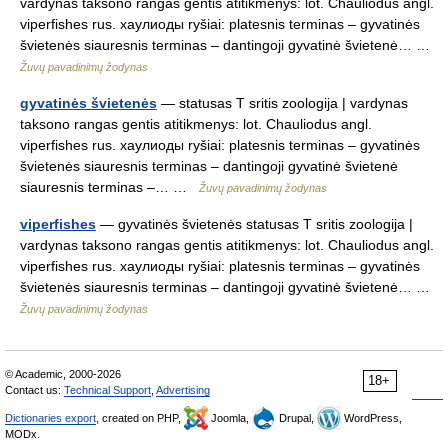
vardynas taksono rangas gentis atitikmenys: lot. Chauliodus angl.
viperfishes rus. хаулиоды ryšiai: platesnis terminas – gyvatinės
švietenės siauresnis terminas – dantingoji gyvatinė švietenė… …
Žuvų pavadinimų žodynas
gyvatinės švietenės
— statusas T sritis zoologija | vardynas
taksono rangas gentis atitikmenys: lot. Chauliodus angl.
viperfishes rus. хаулиоды ryšiai: platesnis terminas – gyvatinės
švietenės siauresnis terminas – dantingoji gyvatinė švietenė
siauresnis terminas –… …
Žuvų pavadinimų žodynas
viperfishes
— gyvatinės švietenės statusas T sritis zoologija |
vardynas taksono rangas gentis atitikmenys: lot. Chauliodus angl.
viperfishes rus. хаулиоды ryšiai: platesnis terminas – gyvatinės
švietenės siauresnis terminas – dantingoji gyvatinė švietenė… …
Žuvų pavadinimų žodynas
© Academic, 2000-2026
18+
Contact us:
Technical Support
,
Advertising
Dictionaries export
, created on PHP,
Joomla,
Drupal,
WordPress,
MODx.