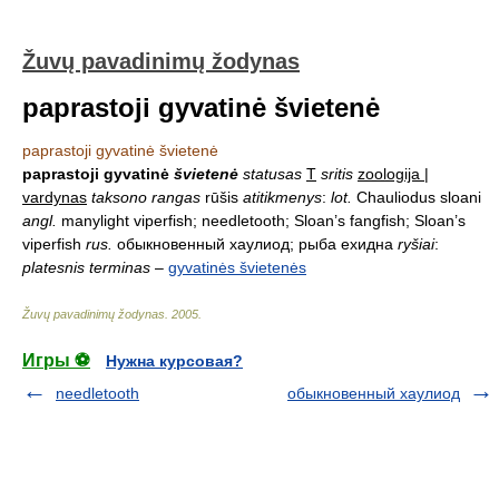
Žuvų pavadinimų žodynas
paprastoji gyvatinė švietenė
paprastoji gyvatinė švietenė
paprastoji gyvatinė
švietenė
statusas
T
sritis
zoologija |
vardynas
taksono rangas
rūšis
atitikmenys
:
lot.
Chauliodus sloani
angl.
manylight viperfish; needletooth; Sloan’s fangfish; Sloan’s
viperfish
rus.
обыкновенный хаулиод; рыба ехидна
ryšiai
:
platesnis terminas
–
gyvatinės švietenės
Žuvų pavadinimų žodynas
.
2005
.
Игры ⚽
Нужна курсовая?
needletooth
обыкновенный хаулиод