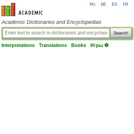
RU
DE
ES
FR
en-academic.com
Academic Dictionaries and Encyclopedias
Search!
Interpretations
Translations
Books
Игры ⚽