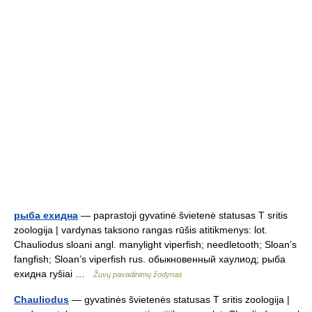
рыба ехидна
— paprastoji gyvatinė švietenė statusas T sritis
zoologija | vardynas taksono rangas rūšis atitikmenys: lot.
Chauliodus sloani angl. manylight viperfish; needletooth; Sloan’s
fangfish; Sloan’s viperfish rus. обыкновенный хаулиод; рыба
ехидна ryšiai …
Žuvų pavadinimų žodynas
Chauliodus
— gyvatinės švietenės statusas T sritis zoologija |