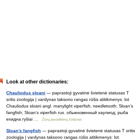
Look at other dictionaries:
Chauliodus sloani
— paprastoji gyvatinė švietenė statusas T
sritis zoologija | vardynas taksono rangas rūšis atitikmenys: lot.
Chauliodus sloani angl. manylight viperfish; needletooth; Sloan’s
fangfish; Sloan’s viperfish rus. обыкновенный хаулиод; рыба
ехидна ryšiai …
Žuvų pavadinimų žodynas
Sloan’s fangfish
— paprastoji gyvatinė švietenė statusas T sritis
zoologija | vardynas taksono rangas rūšis atitikmenys: lot.