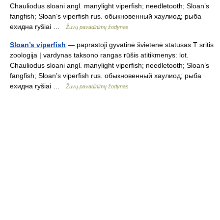
Chauliodus sloani angl. manylight viperfish; needletooth; Sloan’s
fangfish; Sloan’s viperfish rus. обыкновенный хаулиод; рыба
ехидна ryšiai …
Žuvų pavadinimų žodynas
Sloan’s viperfish
— paprastoji gyvatinė švietenė statusas T sritis
zoologija | vardynas taksono rangas rūšis atitikmenys: lot.
Chauliodus sloani angl. manylight viperfish; needletooth; Sloan’s
fangfish; Sloan’s viperfish rus. обыкновенный хаулиод; рыба
ехидна ryšiai …
Žuvų pavadinimų žodynas